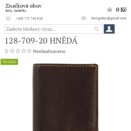
Značková obuv
0 Kč
boty, kabelky
botygabor@gmail.com
+420 775 740 820
128-709-20 HNĚDÁ
Neohodnoceno
Novinka