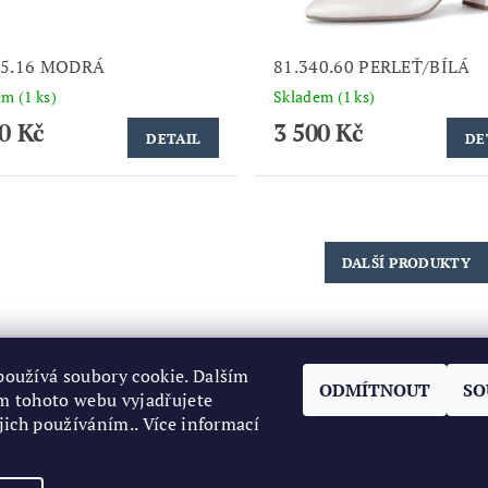
45.16 MODRÁ
81.340.60 PERLEŤ/BÍLÁ
dem
(1 ks)
Skladem
(1 ks)
0 Kč
3 500 Kč
DETAIL
DE
DALŠÍ PRODUKTY
oužívá soubory cookie. Dalším
ODMÍTNOUT
SO
m tohoto webu vyjadřujete
ejich používáním.. Více informací