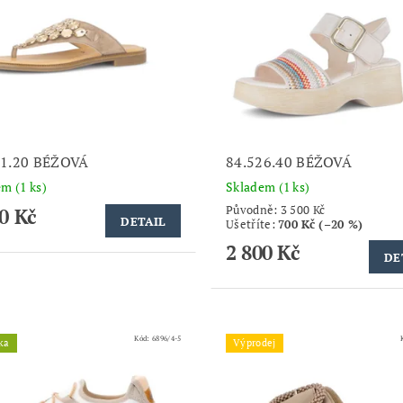
21.20 BÉŽOVÁ
84.526.40 BÉŽOVÁ
dem
(1 ks)
Skladem
(1 ks)
Původně:
3 500 Kč
0 Kč
DETAIL
Ušetříte
:
700 Kč (–20 %)
2 800 Kč
DE
Kód:
6896/4-5
ka
Výprodej