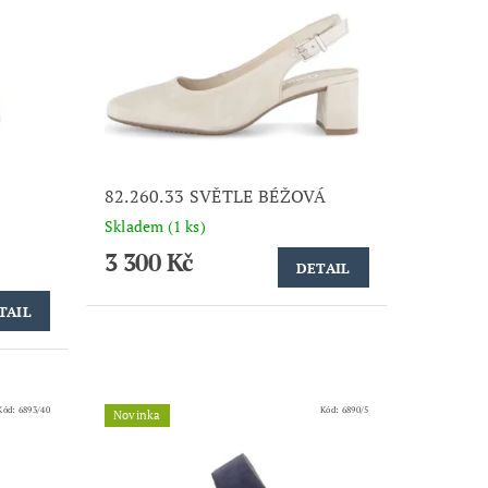
82.260.33 SVĚTLE BÉŽOVÁ
Skladem
(1 ks)
3 300 Kč
DETAIL
TAIL
Kód:
6893/40
Kód:
6890/5
Novinka