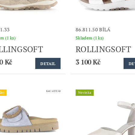
1.33
86.811.50 BÍLÁ
dem
(1 ks)
Skladem
(1 ks)
LLINGSOFT
ROLLINGSOFT
0 Kč
3 100 Kč
DETAIL
DE
Kód:
6878/40
dej
Novinka