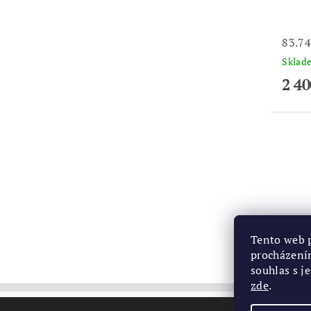
83.7
Skla
2 40
Tento web p
procházení
souhlas s j
zde
.