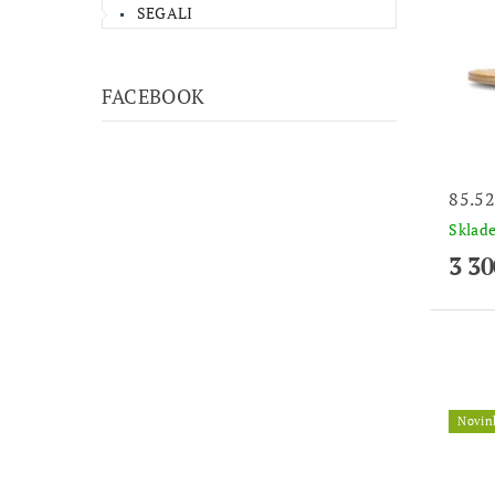
SEGALI
FACEBOOK
85.5
Skla
3 30
Novin