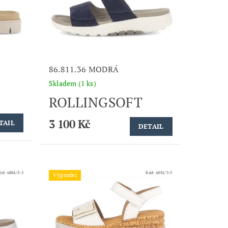
86.811.36 MODRÁ
Skladem
(1 ks)
ROLLINGSOFT
3 100 Kč
TAIL
DETAIL
ód:
6884/3-5
Kód:
6881/3-5
Výprodej