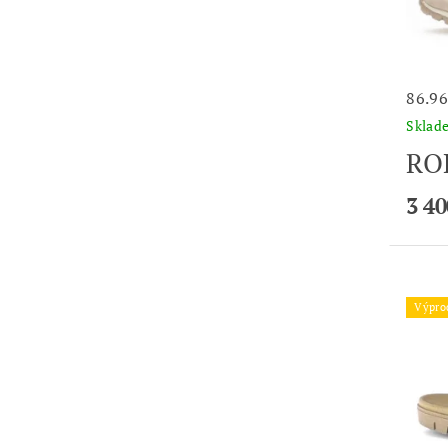
86.96
Skla
RO
3 40
Výpro