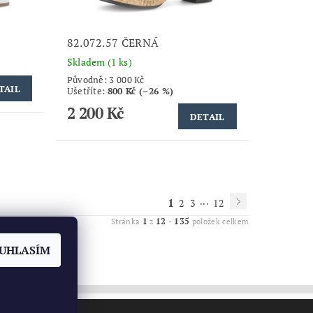
82.072.57 ČERNÁ
Skladem
(1 ks)
Původně:
3 000 Kč
TAIL
Ušetříte
:
800 Kč (–26 %)
2 200 Kč
DETAIL
1
...
2
3
12
1
12
135
Stránka
z
-
položek celkem
UHLASÍM