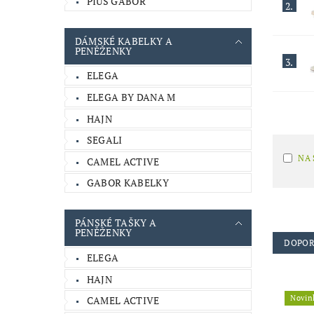
PIUS GABOR
2.
DÁMSKÉ KABELKY A
PENĚŽENKY
3.
ELEGA
ELEGA BY DANA M
HAJN
SEGALI
NA
CAMEL ACTIVE
GABOR KABELKY
PÁNSKÉ TAŠKY A
PENĚŽENKY
DOPOR
ELEGA
HAJN
Novin
CAMEL ACTIVE