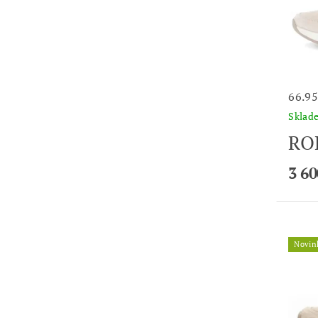
66.95
Skla
RO
3 60
Novin