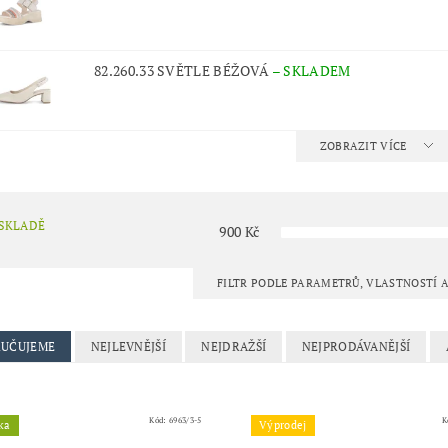
82.260.33 SVĚTLE BÉŽOVÁ
–
SKLADEM
ZOBRAZIT VÍCE
 SKLADĚ
900
Kč
FILTR PODLE PARAMETRŮ, VLASTNOSTÍ
UČUJEME
NEJLEVNĚJŠÍ
NEJDRAŽŠÍ
NEJPRODÁVANĚJŠÍ
Kód:
6963/3-5
K
ka
Výprodej