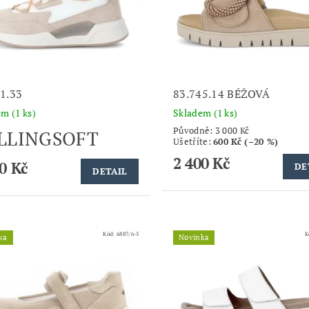
1.33
83.745.14 BÉŽOVÁ
dem
(1 ks)
Skladem
(1 ks)
Původně:
3 000 Kč
LLINGSOFT
Ušetříte
:
600 Kč (–20 %)
2 400 Kč
0 Kč
DE
DETAIL
Kód:
6887/6-5
K
ka
Novinka