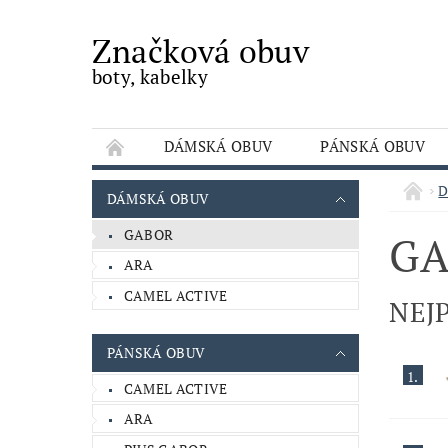
Značková obuv
boty, kabelky
DÁMSKÁ OBUV
PÁNSKÁ OBUV
OBCHODNÍ PODMÍNKY
KONTAKTY
D
DÁMSKÁ OBUV
GABOR
G
ARA
CAMEL ACTIVE
NEJ
PÁNSKÁ OBUV
1.
CAMEL ACTIVE
ARA