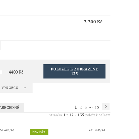
3 300 Kč
POLOŽEK K ZOBRAZENÍ:
4400
Kč
135
 A VÝROBCŮ
1
...
2
3
12
ABECEDNĚ
1
12
135
Stránka
z
-
položek celkem
ód:
6960/3-5
Kód:
6957/3-5
Novinka