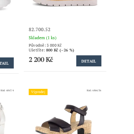
82.700.52
Skladem
(1 ks)
Původně:
3 000 Kč
Ušetříte
:
800 Kč (–26 %)
2 200 Kč
DETAIL
TAIL
Kód:
6867/4
Kód:
6864/36
Výprodej