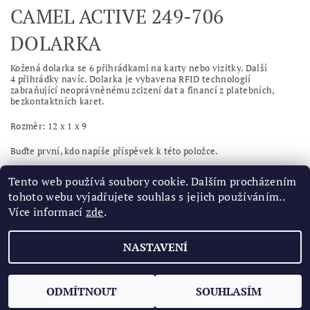
CAMEL ACTIVE 249-706
DOLARKA
Kožená dolarka se 6 přihrádkami na karty nebo vizitky. Další
4 přihrádky navíc. Dolarka je vybavena RFID technologií
zabraňující neoprávněnému zcizení dat a financí z platebních,
bezkontaktních karet.
Rozměr:
12 x 1 x 9
Buďte první, kdo napíše příspěvek k této položce.
Přidat komentář
Tento web používá soubory cookie. Dalším procházením
tohoto webu vyjadřujete souhlas s jejich používáním..
Více informací
zde
.
NASTAVENÍ
2026 ©
Značková obuv
, všechna práva vyhrazena
Vytvořil Shoptet
ODMÍTNOUT
SOUHLASÍM