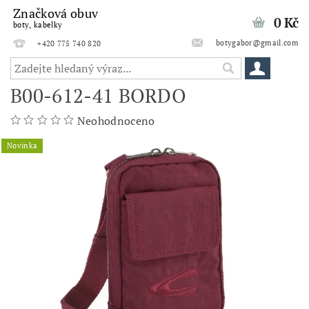
Značková obuv
0 Kč
boty, kabelky
botygabor@gmail.com
+420 775 740 820
B00-612-41 BORDO
Neohodnoceno
Novinka