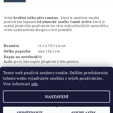
Velmi
kvalitní taška přes rameno,
která je opatřena mnoha
praktickými kapsami
od německé značky Camel Active
, která je
známá především používáním jen těch nejkvalitnějších materiálů a
velmi nadčasovému designu svých produktů.
Rozměry
11,5 x 19,5 x 4 cm
Délka popruhu
max 154,5 cm
Kapsa na notebook
Ne
Buďte první, kdo napíše příspěvek k této položce.
Přidat komentář
Tento web používá soubory cookie. Dalším procházením
tohoto webu vyjadřujete souhlas s jejich používáním..
Více informací
zde
.
NASTAVENÍ
2026 ©
Značková obuv
, všechna práva vyhrazena
Vytvořil Shoptet
ODMÍTNOUT
SOUHLASÍM