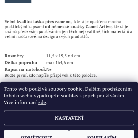
Velmi
kvalitní taška přes rameno,
která je opatřena mnoha
praktickými kapsami
od německé značky Camel Active
, která je
známá především používáním jen těch nejkvalitnějších materiálů a
velmi nadčasovému designu svých produktů.
Rozměry
11,5 x 19,5 x 4 cm
Délka popruhu
max 154,5 cm
Kapsa na notebook
Ne
Buďte první, kdo napíše příspěvek k této položce.
Přidat komentář
Tento web používá soubory cookie. Dalším procházením
tohoto webu vyjadřujete souhlas s jejich používáním..
Více informací
zde
.
NASTAVENÍ
2026 ©
Značková obuv
, všechna práva vyhrazena
Vytvořil Shoptet
ODMÍTNOUT
SOUHLASÍM