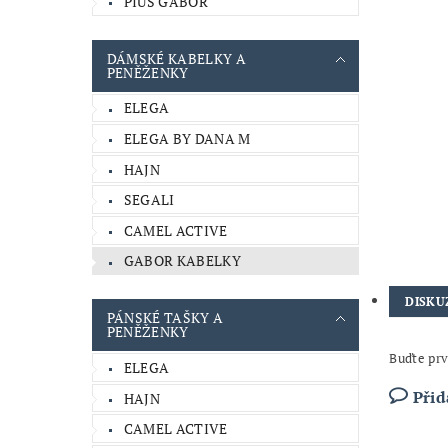
PIUS GABOR
DÁMSKÉ KABELKY A
PENĚŽENKY
ELEGA
ELEGA BY DANA M
HAJN
SEGALI
CAMEL ACTIVE
GABOR KABELKY
DISKU
PÁNSKÉ TAŠKY A
PENĚŽENKY
Buďte prv
ELEGA
Přid
HAJN
CAMEL ACTIVE