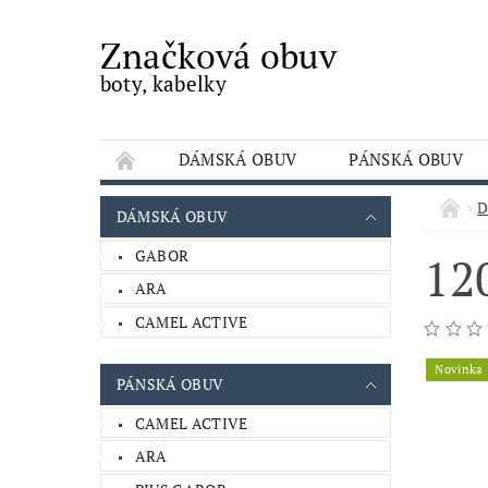
Značková obuv
boty, kabelky
DÁMSKÁ OBUV
PÁNSKÁ OBUV
OBCHODNÍ PODMÍNKY
KONTAKTY
D
DÁMSKÁ OBUV
GABOR
12
ARA
CAMEL ACTIVE
Novinka
PÁNSKÁ OBUV
CAMEL ACTIVE
ARA