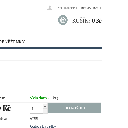
|
PŘIHLÁŠENÍ
REGISTRACE
KOŠÍK:
0 Kč
 PENĚŽENKY
ost
Skladem
(1 ks)
0 Kč
uktu
6700
Gabor kabelky