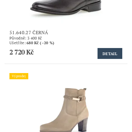
51.640.27 ČERNÁ
Původně:
3 400 Kč
Ušetříte
:
680 Kč (–20 %)
2 720 Kč
DETAIL
Výprodej