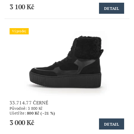
3 100 Kč
DETAIL
Výprodej
33.714.77 ČERNÉ
Původně:
3 800 Kč
Ušetříte
:
800 Kč (–21 %)
3 000 Kč
DETAIL