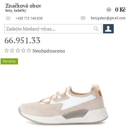
Značková obuv
0 Kč
boty, kabelky
botygabor@gmail.com
+420 775 740 820
66.951.33
Neohodnoceno
Novinka