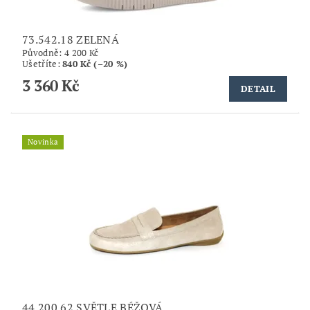
73.542.18 ZELENÁ
Původně:
4 200 Kč
Ušetříte
:
840 Kč (–20 %)
3 360 Kč
DETAIL
Novinka
44.200.62 SVĚTLE BÉŽOVÁ