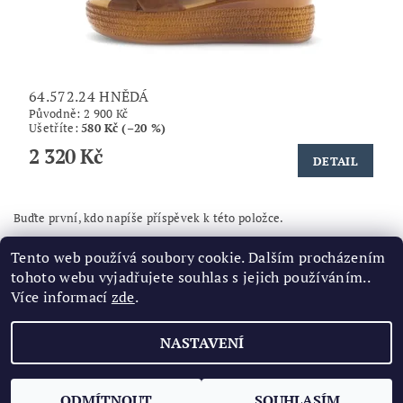
64.572.24 HNĚDÁ
Původně:
2 900 Kč
Ušetříte
:
580 Kč (–20 %)
2 320 Kč
DETAIL
Buďte první, kdo napíše příspěvek k této položce.
Přidat komentář
Tento web používá soubory cookie. Dalším procházením
tohoto webu vyjadřujete souhlas s jejich používáním..
Více informací
zde
.
NASTAVENÍ
2026 ©
Značková obuv
, všechna práva vyhrazena
Vytvořil Shoptet
ODMÍTNOUT
SOUHLASÍM