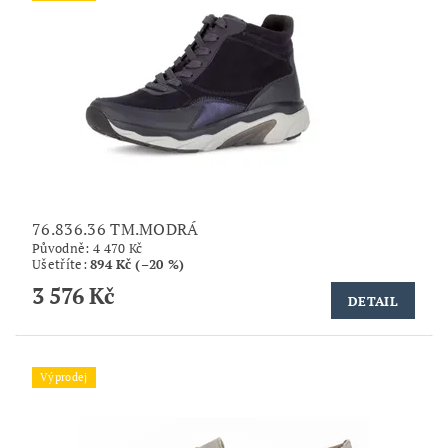
76.836.36 TM.MODRÁ
Původně:
4 470 Kč
Ušetříte
:
894 Kč (–20 %)
3 576 Kč
DETAIL
Výprodej