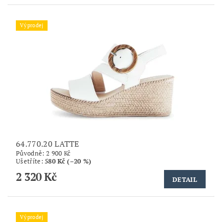
Výprodej
64.770.20 LATTE
Původně:
2 900 Kč
Ušetříte
:
580 Kč (–20 %)
2 320 Kč
DETAIL
Výprodej