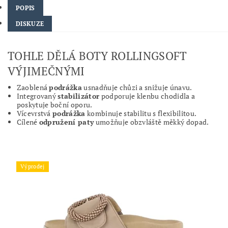
POPIS
DISKUZE
TOHLE DĚLÁ BOTY ROLLINGSOFT
VÝJIMEČNÝMI
Zaoblená
podrážka
usnadňuje chůzi a snižuje únavu.
Integrovaný
stabilizátor
podporuje klenbu chodidla a
poskytuje boční oporu.
Vícevrstvá
podrážka
kombinuje stabilitu s flexibilitou.
Cílené
odpružení paty
umožňuje obzvláště měkký dopad.
Výprodej