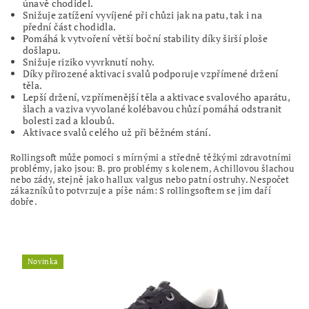
únavě chodidel.
Snižuje zatížení vyvíjené při chůzi jak na patu, tak i na
přední část chodidla.
Pomáhá k vytvoření větší boční stability díky širší ploše
došlapu.
Snižuje riziko vyvrknutí nohy.
Díky přirozené aktivaci svalů podporuje vzpřímené držení
těla.
Lepší držení, vzpřímenější těla a aktivace svalového aparátu,
šlach a vaziva vyvolané kolébavou chůzí pomáhá odstranit
bolesti zad a kloubů.
Aktivace svalů celého už při běžném stání.
Rollingsoft může pomoci s mírnými a středně těžkými zdravotními
problémy, jako jsou: B. pro problémy s kolenem, Achillovou šlachou
nebo zády, stejně jako hallux valgus nebo patní ostruhy. Nespočet
zákazníků to potvrzuje a píše nám: S rollingsoftem se jim daří
dobře.
Novinka