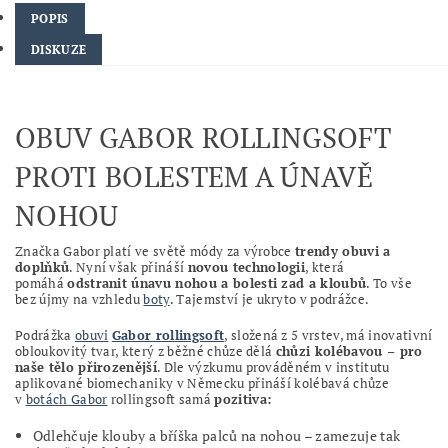
POPIS
DISKUZE
OBUV GABOR ROLLINGSOFT
PROTI BOLESTEM A ÚNAVĚ
NOHOU
Značka Gabor platí ve světě módy za výrobce
trendy obuvi a
doplňků
. Nyní však přináší
novou technologii
, která
pomáhá
odstranit únavu nohou a bolesti zad a kloubů
. To vše
bez újmy na vzhledu
boty
. Tajemství je ukryto v podrážce.
Podrážka
obuvi
Gabor rollingsoft
, složená z 5 vrstev, má inovativní
obloukovitý tvar, který z běžné chůze dělá
chůzi kolébavou – pro
naše tělo přirozenější
. Dle výzkumu prováděném v institutu
aplikované biomechaniky v Německu přináší kolébavá chůze
v
botách Gabor
rollingsoft samá
pozitiva:
Odlehčuje klouby a bříška palců na nohou – zamezuje tak