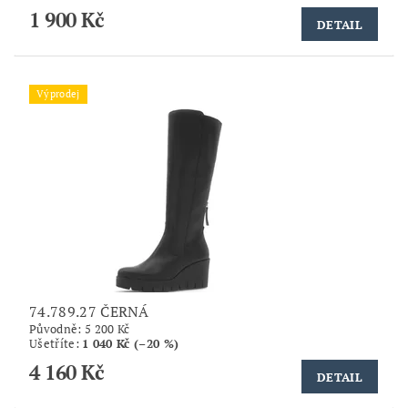
1 900 Kč
DETAIL
Výprodej
74.789.27 ČERNÁ
Původně:
5 200 Kč
Ušetříte
:
1 040 Kč (–20 %)
4 160 Kč
DETAIL