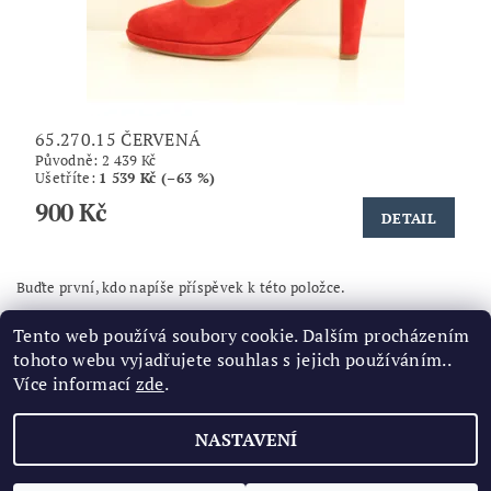
65.270.15 ČERVENÁ
Původně:
2 439 Kč
Ušetříte
:
1 539 Kč (–63 %)
900 Kč
DETAIL
Buďte první, kdo napíše příspěvek k této položce.
Přidat komentář
Tento web používá soubory cookie. Dalším procházením
tohoto webu vyjadřujete souhlas s jejich používáním..
Více informací
zde
.
NASTAVENÍ
2026 ©
Značková obuv
, všechna práva vyhrazena