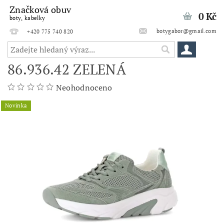
Značková obuv
0 Kč
boty, kabelky
botygabor@gmail.com
+420 775 740 820
86.936.42 ZELENÁ
Neohodnoceno
Novinka