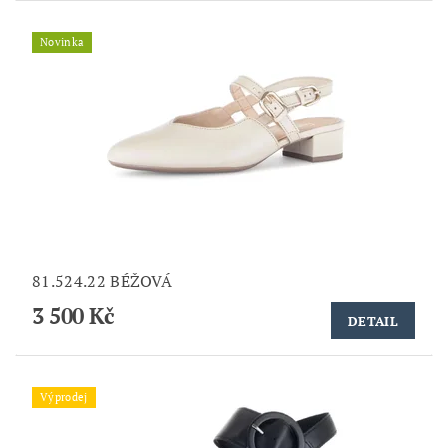
Novinka
81.524.22 BÉŽOVÁ
3 500 Kč
DETAIL
Výprodej