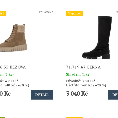
Kód:
6724/4-5
K
dej
Výprodej
86.35 BÉŽOVÁ
71.719.47 ČERNÁ
dem
(1 ks)
Skladem
(1 ks)
ně:
4 200 Kč
Původně:
3 800 Kč
te
:
840 Kč (–20 %)
Ušetříte
:
760 Kč (–20 %)
0 Kč
3 040 Kč
DETAIL
DE