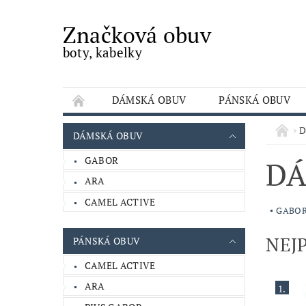
Značková obuv
boty, kabelky
DÁMSKÁ OBUV
PÁNSKÁ OBUV
OBCHODNÍ PODMÍNKY
KONTAKTY
D
DÁMSKÁ OBUV
GABOR
DÁ
ARA
CAMEL ACTIVE
GABO
NEJ
PÁNSKÁ OBUV
CAMEL ACTIVE
ARA
1.