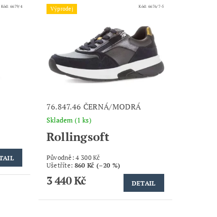
Kód:
6679/4
Kód:
6676/7-5
Výprodej
76.847.46 ČERNÁ/MODRÁ
Skladem
(1 ks)
Rollingsoft
Původně:
4 300 Kč
TAIL
Ušetříte
:
860 Kč (–20 %)
3 440 Kč
DETAIL