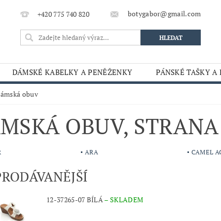
botygabor@gmail.com
+420 775 740 820
DÁMSKÉ KABELKY A PENĚŽENKY
PÁNSKÉ TAŠKY A
ámská obuv
MSKÁ OBUV
, STRANA
R
ARA
CAMEL A
PRODÁVANĚJŠÍ
12-37265-07 BÍLÁ
–
SKLADEM