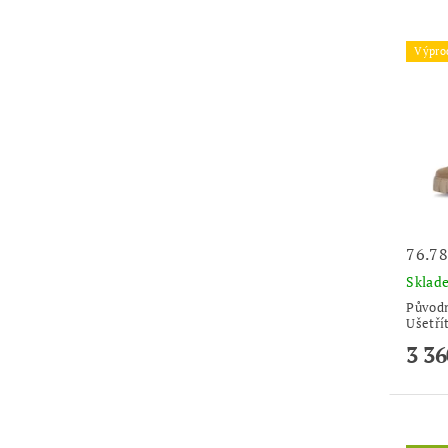
Výpro
76.7
Skla
Původ
Ušetří
3 36