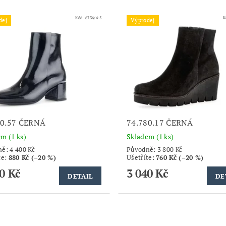
Kód:
6736/4-5
K
dej
Výprodej
80.57 ČERNÁ
74.780.17 ČERNÁ
dem
(1 ks)
Skladem
(1 ks)
ně:
4 400 Kč
Původně:
3 800 Kč
te
:
880 Kč (–20 %)
Ušetříte
:
760 Kč (–20 %)
0 Kč
3 040 Kč
DETAIL
DE