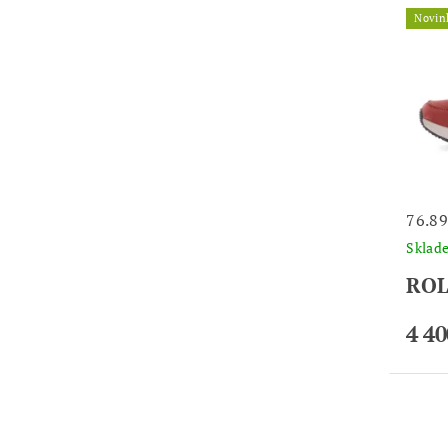
Novin
76.8
Skla
ROL
4 40