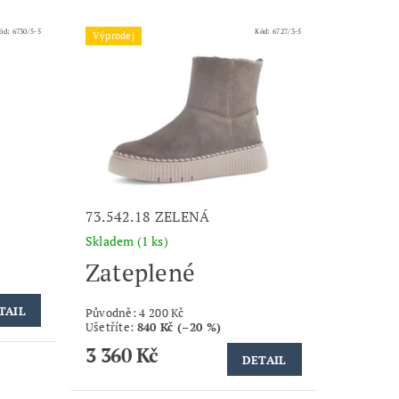
ód:
6730/5-5
Kód:
6727/3-5
Výprodej
73.542.18 ZELENÁ
Skladem
(1 ks)
Zateplené
TAIL
Původně:
4 200 Kč
Ušetříte
:
840 Kč (–20 %)
3 360 Kč
DETAIL