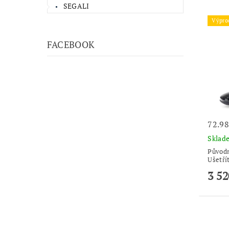
SEGALI
Výpro
FACEBOOK
72.9
Skla
Původ
Ušetří
3 52