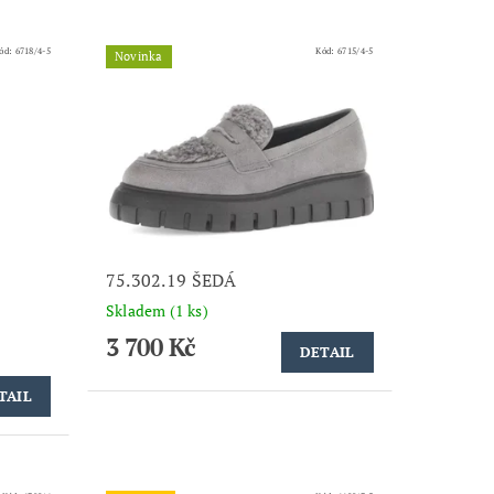
ód:
6718/4-5
Kód:
6715/4-5
Novinka
75.302.19 ŠEDÁ
Skladem
(1 ks)
3 700 Kč
DETAIL
TAIL