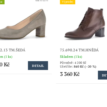
Kód:
6712/3-5
ka
Výprodej
52.13 TM.ŠEDÁ
75.690.24 TM.HNĚDÁ
dem
(1 ks)
Skladem
(1 ks)
Původně:
4 200 Kč
0 Kč
DETAIL
Ušetříte
:
840 Kč (–20 %)
3 360 Kč
DE