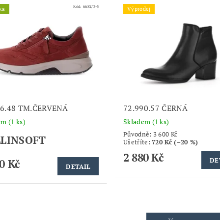
Kód:
6682/3-5
ka
Výprodej
96.48 TM.ČERVENÁ
72.990.57 ČERNÁ
dem
(1 ks)
Skladem
(1 ks)
Původně:
3 600 Kč
LINSOFT
Ušetříte
:
720 Kč (–20 %)
2 880 Kč
DE
0 Kč
DETAIL