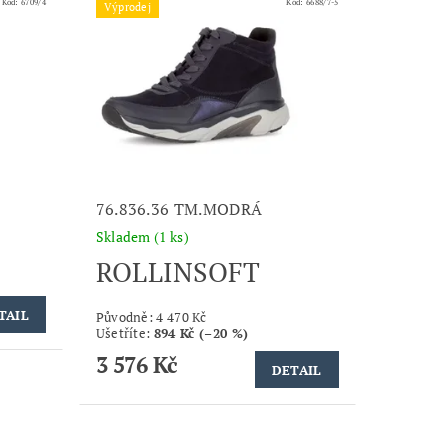
Kód:
6709/4
Kód:
6688/7-5
Výprodej
76.836.36 TM.MODRÁ
Skladem
(1 ks)
ROLLINSOFT
TAIL
Původně:
4 470 Kč
Ušetříte
:
894 Kč (–20 %)
3 576 Kč
DETAIL