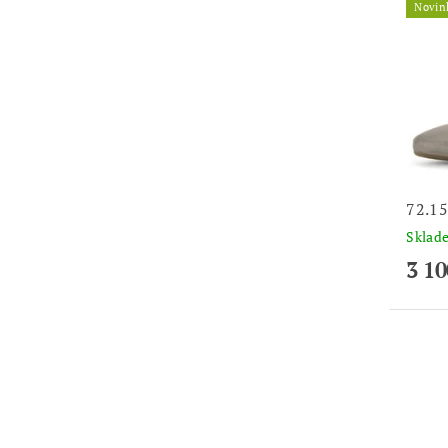
Novin
72.1
Skla
3 10