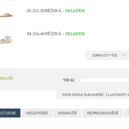
85.521.20 BÉŽOVÁ
–
SKLADEM
84.526.40 BÉŽOVÁ
–
SKLADEM
ZOBRAZIT VÍCE
 SKLADĚ
900
Kč
FILTR PODLE PARAMETRŮ, VLASTNOSTÍ
UČUJEME
NEJLEVNĚJŠÍ
NEJDRAŽŠÍ
NEJPRODÁVANĚJŠÍ