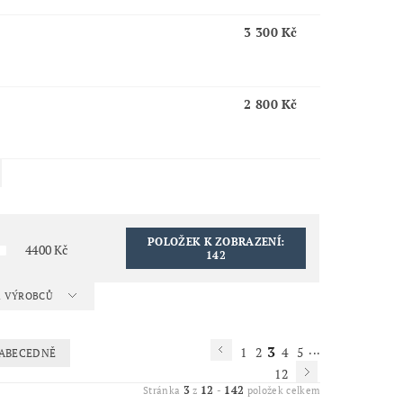
3 300 Kč
2 800 Kč
POLOŽEK K ZOBRAZENÍ:
4400
Kč
142
 A VÝROBCŮ
3
...
1
2
4
5
ABECEDNĚ
12
3
12
142
Stránka
z
-
položek celkem